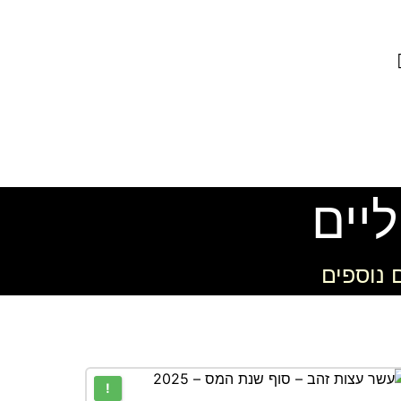
יים
 נוספים
!