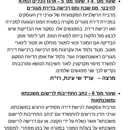
שעור מס’ 4 + שעור מס’ 5
– ארגז הכלים המלא
להיבטי מס שבח ומס רכישה בדירת מגורים
מרבית הרשלניות המקצועיות של עורכי דין העוסקים
במכירת דירת מגורים מקורה בסוגית המס הנוגעת למכירה
ו/או רכישת דירה. במפגשים אלו נסקור את הבדיקות שיש
לבצע מול הלקוח ביחס לסוגית המס, תוך לימוד אופן
הבדיקה אם המוכר זכאי לפטור מוחלט או פטור לינארי
מוטב. מנגד נלמד את עקרונות מס הרכישה ברכישת דירת
מגורים ראשונה/שניה ועוד. נלמד את אופן הדיווח המקוון
למשרד מיסוי מקרקעין. לאור חשיבות הנושא ומורכבותו
נקדיש לכך שני מפגשים שלמים.
מרצה –
עו”ד שי עינת, רו”ח
.
שעור מס’ 6
– כתב התחייבות לרישום משכנתא
ומשכנתאות
מרבית עסקאות רכישת דירה מסתייע הרוכש במשכנתא.
עורכי הדין נדרשים להתמודד עם “כתב התחייבות לרישום
משכנתא” אשר נשלח על ידי הקונה, או עם דרישה לרישום
משכנתא על בעלות המוכר במקרה של בנק מסחרי. למסמך