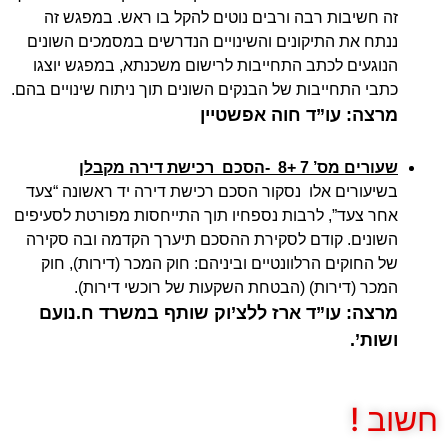
זה חשיבות רבה ורבים נוטים להקל בו ראש. במפגש זה
ננתח את התיקונים והשינויים הנדרשים במסמכים השונים
הנוגעים לכתב התחייבות לרישום משכנתא, במפגש יוצגו
כתבי התחייבות של הבנקים השונים תוך ניתוח שינויים בהם.
מרצה: עו”ד חוה אפשטיין
שעורים מס’ 7 +8
-הסכם רכישת דירה מקבלן
בשיעורים אלו נסקור הסכם רכישת דירה יד ראשונה “צעד
אחר צעד”, לרבות נספחיו תוך התייחסות מפורטת לסעיפים
השונים. קודם לסקירת ההסכם תיערך הקדמה ובה סקירה
של החוקים הרלוונטיים וביניהם: חוק המכר (דירות), חוק
המכר (דירות) (הבטחת השקעות של רוכשי דירות).
מרצה: עו”ד ארז ללצ’וק שותף במשרד ח.נועם
ושות’.
חשוב !