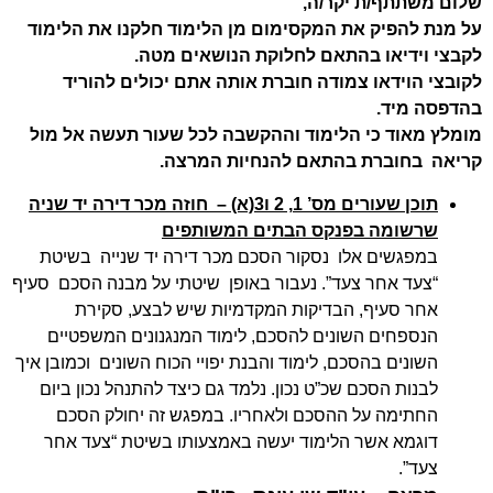
שלום משתתף/ת יקר/ה,
על מנת להפיק את המקסימום מן הלימוד חלקנו את הלימוד
לקבצי וידיאו בהתאם לחלוקת הנושאים מטה.
לקובצי הוידאו צמודה חוברת אותה אתם יכולים להוריד
בהדפסה מיד.
מומלץ מאוד כי הלימוד וההקשבה לכל שעור תעשה אל מול
קריאה בחוברת בהתאם להנחיות המרצה.
תוכן שעורים מס’ 1, 2 ו3(א) – חוזה מכר דירה יד שניה
שרשומה בפנקס הבתים המשותפים
במפגשים אלו נסקור הסכם מכר דירה יד שנייה בשיטת
“צעד אחר צעד”. נעבור באופן שיטתי על מבנה הסכם סעיף
אחר סעיף, הבדיקות המקדמיות שיש לבצע, סקירת
הנספחים השונים להסכם, לימוד המנגנונים המשפטיים
השונים בהסכם, לימוד והבנת יפויי הכוח השונים וכמובן איך
לבנות הסכם שכ”ט נכון. נלמד גם כיצד להתנהל נכון ביום
החתימה על ההסכם ולאחריו. במפגש זה יחולק הסכם
דוגמא אשר הלימוד יעשה באמצעותו בשיטת “צעד אחר
צעד”.