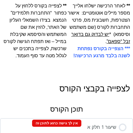
**
לאחר הרכישה ישלחו אלייך
**
לצפייה בקורס ללחוץ על
מספר מיילים אוטומטיים: אישור
כפתור “התחברות תלמידים”
הצטרפות, חשבונית מס, פרטי
הנמצא בצידו השמאלי העליון
התחברות לקורס (שם משתמש
של האתר, להזין את שם
וסיסמא) *
יש לבדוק גם בדואר
המשתמש והסיסמא שקיבלת
זבל “ספאם”
.
במייל – ואז תפתח הגישה לקורס
*** הצפייה בקורס נפתחת
שרכשת, לצפייה בתכנים יש
לשנה בלבד מרגע הרכישה!
לגלול מטה עד סוף העמוד.
לצפייה בקבצי הקורס
תוכן הקורס
אין לך גישה כרגע לתוכן זה
שיעור 1 חלק א