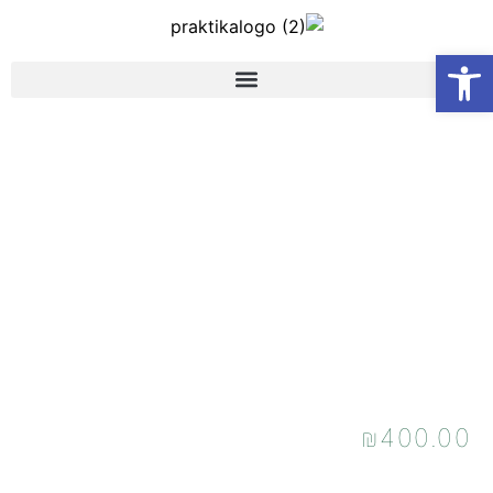
פתח סרגל נגישות
הסכם ממון – לא
נעים אך הכרחי! –
דיגיטלי
₪
400.00