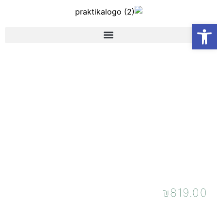
פתח סרגל נגישות
ייפוי כוח מתמשך –
סדנא למתקדמים –
דיגיטלי
₪
819.00